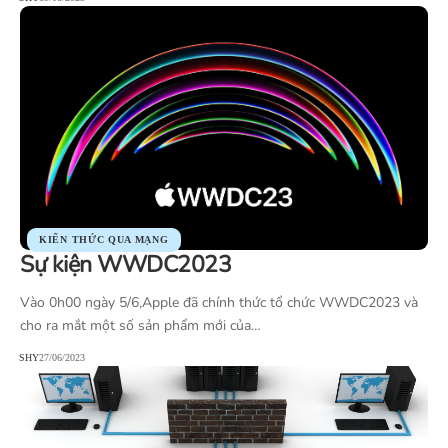
KIẾN THỨC QUA MẠNG
Sự kiện WWDC2023
Vào 0h00 ngày 5/6,Apple đã chính thức tổ chức WWDC2023 và
cho ra mắt một số sản phẩm mới của…
SHY
27/06/2023