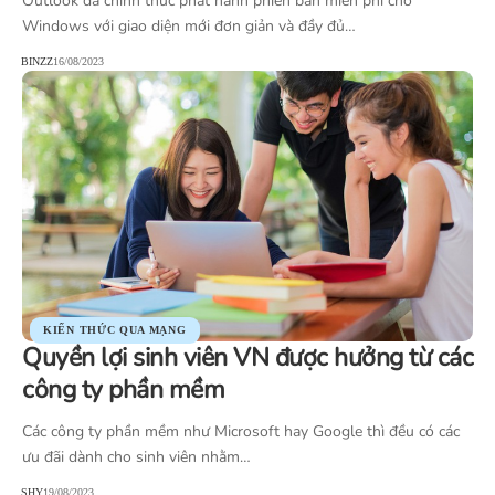
Outlook đã chính thức phát hành phiên bản miễn phí cho
Windows với giao diện mới đơn giản và đầy đủ…
BINZZ
16/08/2023
KIẾN THỨC QUA MẠNG
Quyền lợi sinh viên VN được hưởng từ các
công ty phần mềm
Các công ty phần mềm như Microsoft hay Google thì đều có các
ưu đãi dành cho sinh viên nhằm…
SHY
19/08/2023