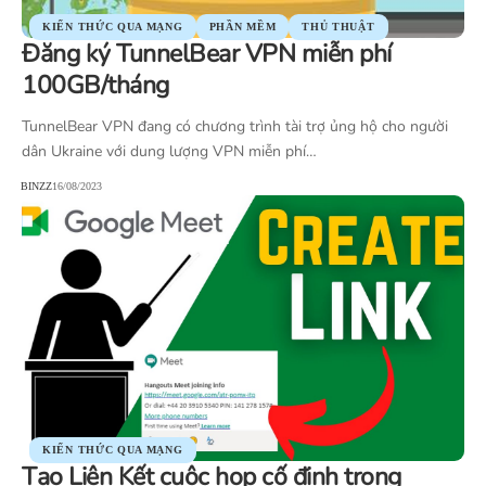
KIẾN THỨC QUA MẠNG
PHẦN MỀM
THỦ THUẬT
Đăng ký TunnelBear VPN miễn phí
100GB/tháng
TunnelBear VPN đang có chương trình tài trợ ủng hộ cho người
dân Ukraine với dung lượng VPN miễn phí…
BINZZ
16/08/2023
KIẾN THỨC QUA MẠNG
Tạo Liên Kết cuộc họp cố định trong