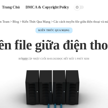
Trang Chủ
DMCA & Copyright Policy
n Team
>
Blog
>
Kiến Thức Qua Mạng
>
Các cách truyền file giữa điện thoại và m
KIẾN THỨC QUA MẠNG
n file giữa điện th
BỞI
SHY
CẬP NHẬT CUỐI 30/05/2023
ĐỌC HẾT MẤT 5 PHÚT XEM