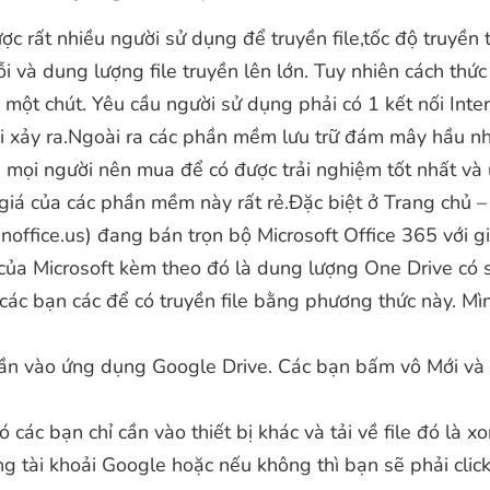
ợc rất nhiều người sử dụng để truyền file,tốc độ truyền 
lỗi và dung lượng file truyền lên lớn. Tuy nhiên cách thứ
 một chút. Yêu cầu người sử dụng phải có 1 kết nối Inter
ỗi xảy ra.Ngoài ra các phần mềm lưu trữ đám mây hầu 
n mọi người nên mua để có được trải nghiệm tốt nhất và
giá của các phần mềm này rất rẻ.Đặc biệt ở
Trang chủ –
noffice.us)
đang bán trọn bộ Microsoft Office 365 với g
của Microsoft kèm theo đó là dung lượng One Drive có 
các bạn các để có truyền file bằng phương thức này. Mì
ần vào ứng dụng Google Drive. Các bạn bấm vô Mới và ch
ó các bạn chỉ cần vào thiết bị khác và tải về file đó là xo
ng tài khoải Google hoặc nếu không thì bạn sẽ phải click 