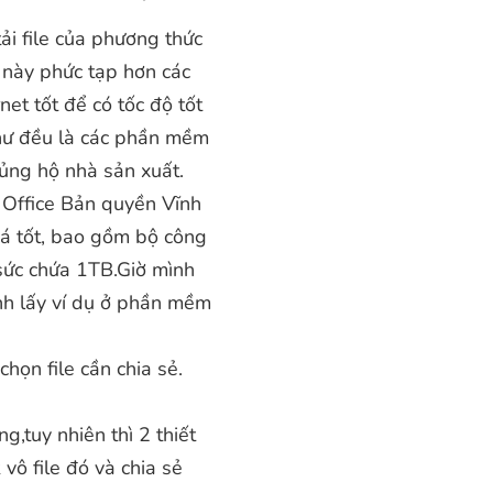
tải file của phương thức
c này phức tạp hơn các
net tốt để có tốc độ tốt
như đều là các phần mềm
 ủng hộ nhà sản xuất.
 Office Bản quyền Vĩnh
iá tốt, bao gồm bộ công
sức chứa 1TB.Giờ mình
nh lấy ví dụ ở phần mềm
ọn file cần chia sẻ.
ng,tuy nhiên thì 2 thiết
vô file đó và chia sẻ