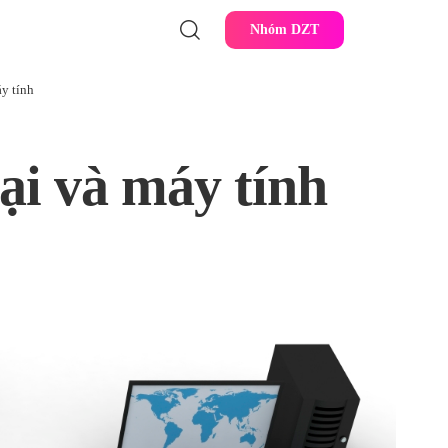
Nhóm DZT
áy tính
oại và máy tính