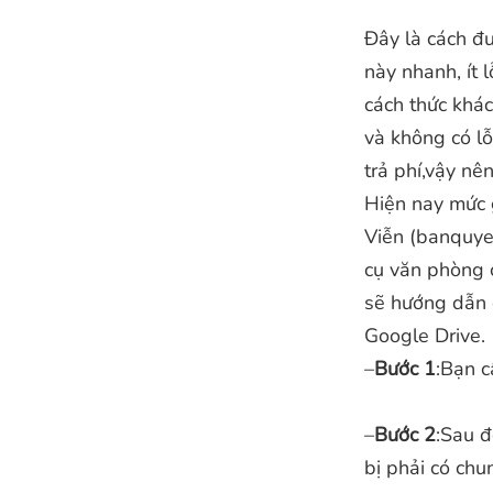
Đây là cách đư
này nhanh, ít 
cách thức khác
và không có l
trả phí,vậy nê
Hiện nay mức 
Viễn (banquye
cụ văn phòng 
sẽ hướng dẫn 
Google Drive.
–
Bước 1
:Bạn c
–
Bước 2
:Sau đ
bị phải có chu