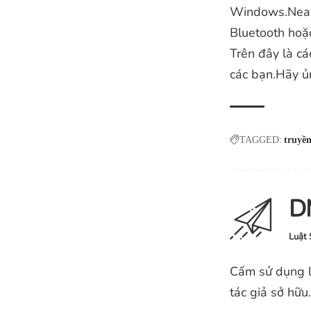
Windows.Nearb
Bluetooth hoặc
Trên đây là c
các bạn.Hãy ủn
TAGGED:
truyền
D
Luật 
Cấm sử dụng l
tác giả sở hữu.