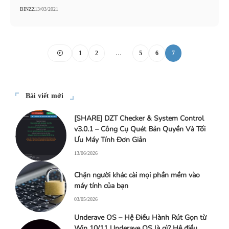
BINZZ
13/03/2021
1
2
…
5
6
7
Bài viết mới
[SHARE] DZT Checker & System Control
v3.0.1 – Công Cụ Quét Bản Quyền Và Tối
Ưu Máy Tính Đơn Giản
13/06/2026
Chặn người khác cài mọi phần mềm vào
máy tính của bạn
03/05/2026
Underave OS – Hệ Điều Hành Rút Gọn từ
Win 10/11 Underave OS là gì? Hệ điều