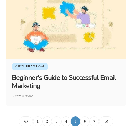
CHƯA PHÂN LOẠI
Beginner’s Guide to Successful Email
Marketing
BINZZ
16/03/2021
1
2
3
4
5
6
7