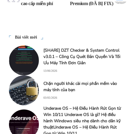
cao cấp miễn phí
Premium (ĐÃ BỊ FIX)
Bài viết mới
[SHARE] DZT Checker & System Control
v3.0.1 – Công Cụ Quét Bản Quyền Và Tối
Ưu Máy Tính Đơn Giản
13/06/2026
Chặn người khác cài mọi phần mềm vào
máy tính của bạn
03/05/2026
Underave OS – Hệ Điều Hành Rút Gọn từ
Win 10/11 Underave OS là gì? Hệ điều
hành Windows siêu nhẹ dành cho dân kỹ
thuậtUnderave OS – Hệ Điều Hành Rút
Gọn từ Win 10/11