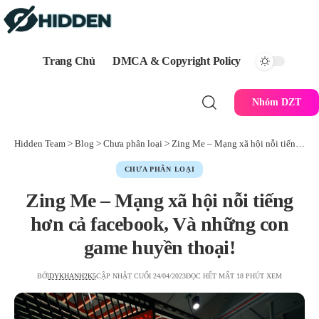
Trang Chủ
DMCA & Copyright Policy
Nhóm DZT
Hidden Team
>
Blog
>
Chưa phân loại
>
Zing Me – Mạng xã hội nỗi tiếng hơn cả facebook, Và những con game huyền thoại!
CHƯA PHÂN LOẠI
Zing Me – Mạng xã hội nỗi tiếng
hơn cả facebook, Và những con
game huyền thoại!
BỞI
DYKHANH2K5
CẬP NHẬT CUỐI 24/04/2023
ĐỌC HẾT MẤT 18 PHÚT XEM