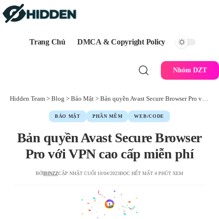
Trang Chủ
DMCA & Copyright Policy
Nhóm DZT
Hidden Team
>
Blog
>
Bảo Mật
>
Bản quyền Avast Secure Browser Pro với VPN cao cấp miễn phí
BẢO MẬT
PHẦN MỀM
WEB/CODE
Bản quyền Avast Secure Browser
Pro với VPN cao cấp miễn phí
BỞI
BINZZ
CẬP NHẬT CUỐI 10/04/2023
ĐỌC HẾT MẤT 4 PHÚT XEM